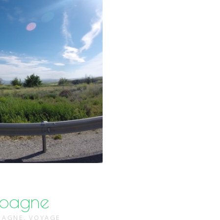
spagne
PAGNE
,
VOYAGE