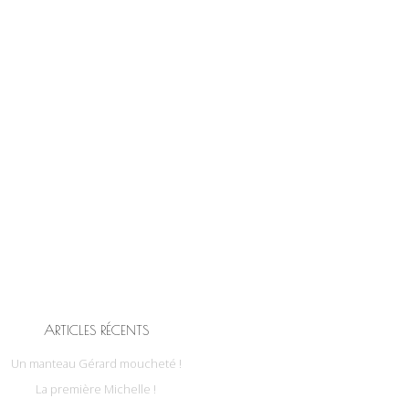
ARTICLES RÉCENTS
Un manteau Gérard moucheté !
La première Michelle !