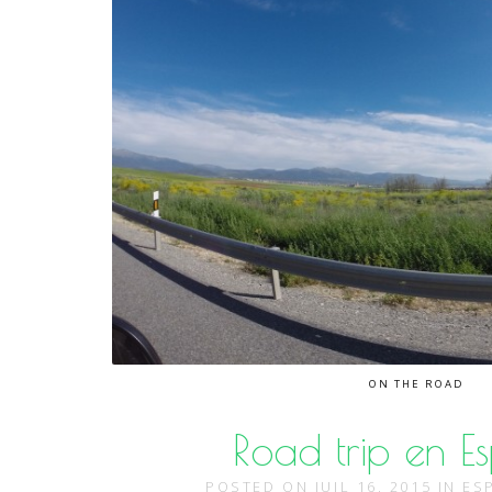
ON THE ROAD
Road trip en E
POSTED ON
JUIL 16, 2015
IN
ES