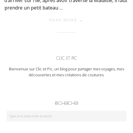
d’arriver sur l’île, après avoir traversé la Malaisie, il faut
prendre un petit bateau …
READ MORE →
CLIC ET PIC
Bienvenue sur Clic et Pic, un blog pour partager mes voyages, mes
découvertes et mes créations de coutures.
RECHERCHER