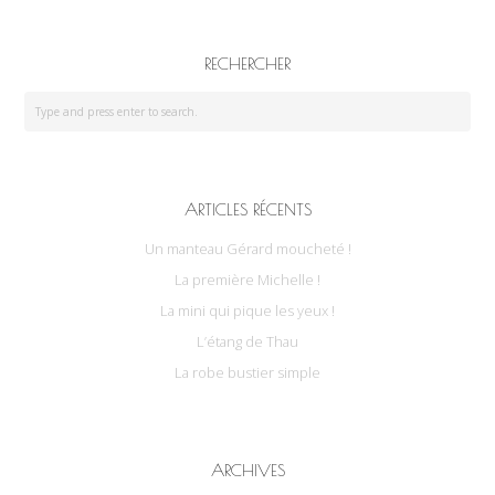
RECHERCHER
ARTICLES RÉCENTS
Un manteau Gérard moucheté !
La première Michelle !
La mini qui pique les yeux !
L’étang de Thau
La robe bustier simple
ARCHIVES