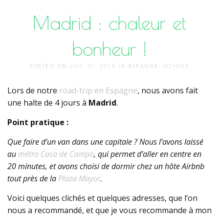
Madrid : chaleur et
bonheur !
POSTED ON
JUIL 31, 2015
IN
ESPAGNE
,
VOYAGE
Lors de notre
road-trip en Espagne
, nous avons fait
une halte de 4 jours à
Madrid
.
Point pratique :
Que faire d’un van dans une capitale ? Nous l’avons laissé
au
métro Casa de Campo
, qui permet d’aller en centre en
20 minutes, et avons choisi de dormir chez un hôte Airbnb
tout près de la
Plaza Mayor
.
Voici quelques clichés et quelques adresses, que l’on
nous a recommandé, et que je vous recommande à mon