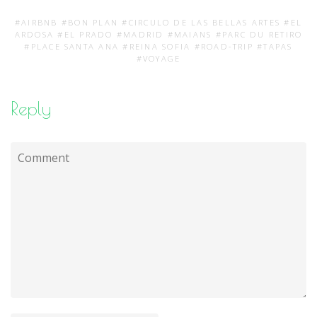
#
AIRBNB
#
BON PLAN
#
CIRCULO DE LAS BELLAS ARTES
#
EL
ARDOSA
#
EL PRADO
#
MADRID
#
MAIANS
#
PARC DU RETIRO
#
PLACE SANTA ANA
#
REINA SOFIA
#
ROAD-TRIP
#
TAPAS
#
VOYAGE
Reply